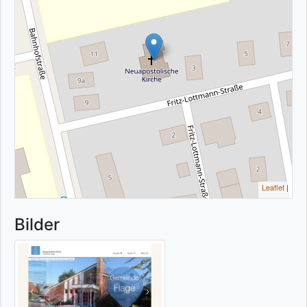
Leaflet
|
Bilder