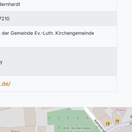
Bernhardt
7210
ey
.de/