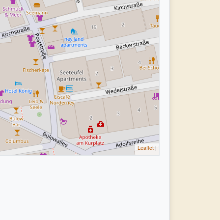
Leaflet
|