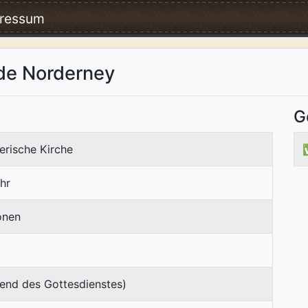
ressum
de Norderney
G
erische Kirche
hr
onen
end des Gottesdienstes)