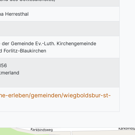
na Herresthal
 156
kmerland
rche-erleben/gemeinden/wiegboldsbur-st-