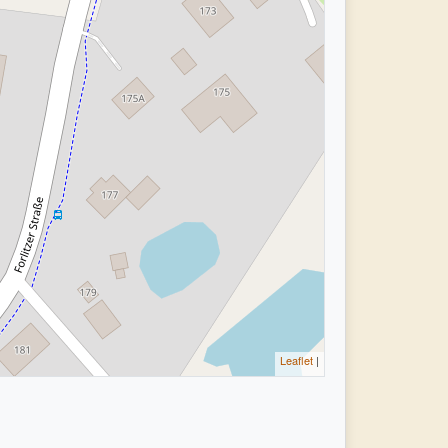
Leaflet
|