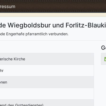
ressum
de Wiegboldsbur und Forlitz-Blauk
de Engerhafe pfarramtlich verbunden.
G
erische Kirche
hr
onen
end des Gottesdienstes)