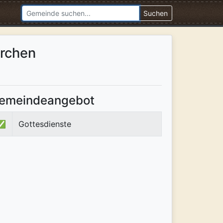
Suchen
irchen
emeindeangebot
✅
Gottesdienste