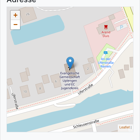
+
−
Leaflet
|