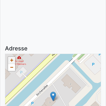
Adresse
+
−