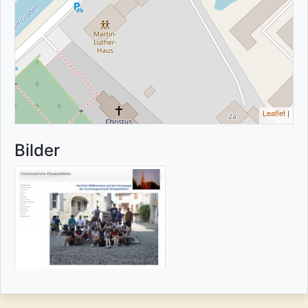
Leaflet
|
Bilder