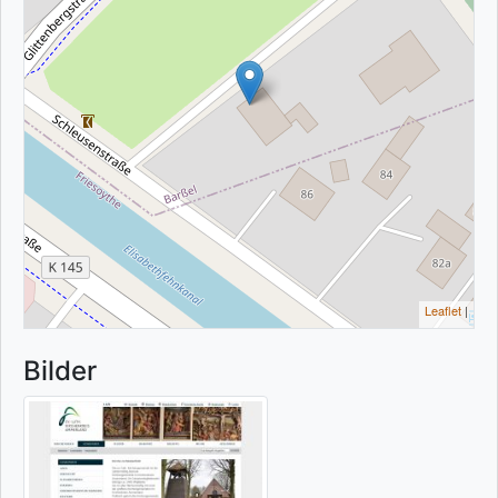
Leaflet
|
Bilder