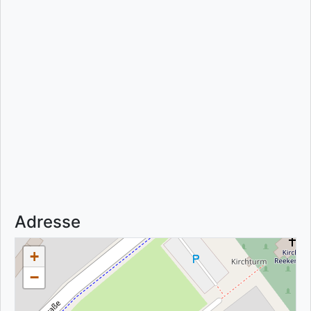
Adresse
+
−