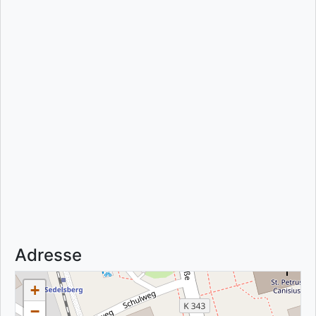
Adresse
+
−