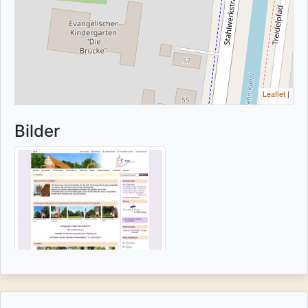
Leaflet
|
Bilder