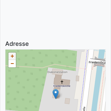
Adresse
+
−