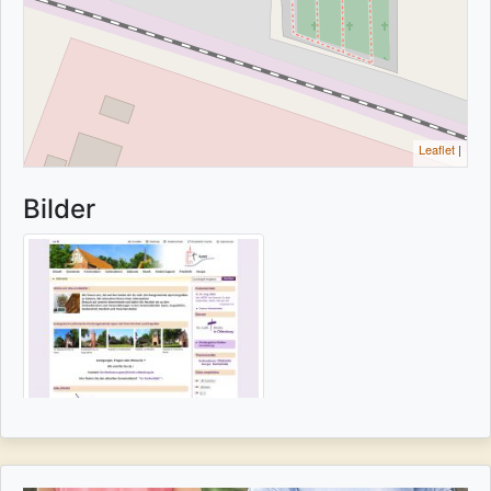
Leaflet
|
Bilder