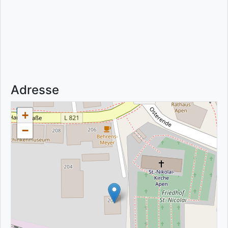
Adresse
+
−