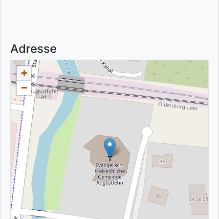
Adresse
+
−