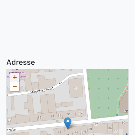
Adresse
+
−