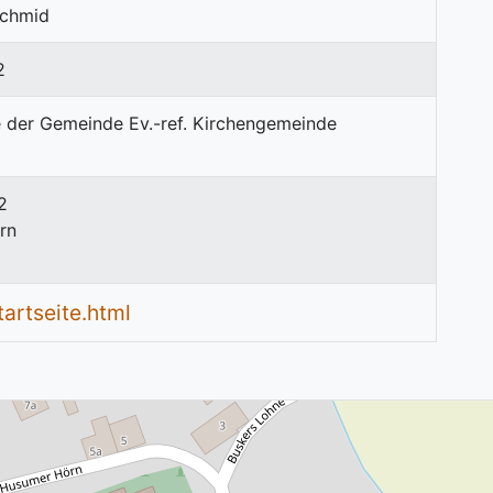
Schmid
2
2
rn
tartseite.html