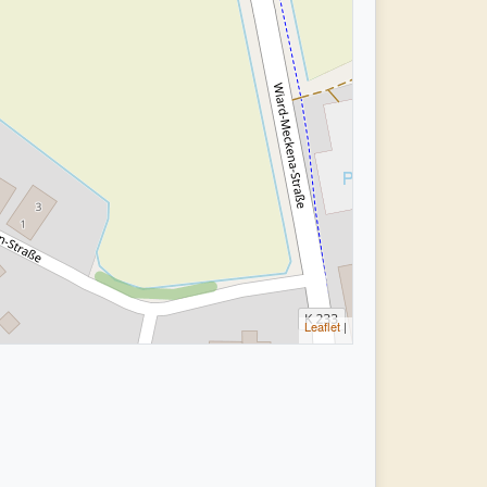
Leaflet
|