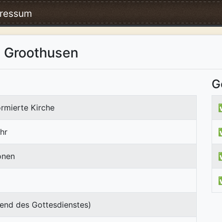
ressum
e Groothusen
G
rmierte Kirche
hr
onen
end des Gottesdienstes)