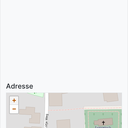
Adresse
+
−