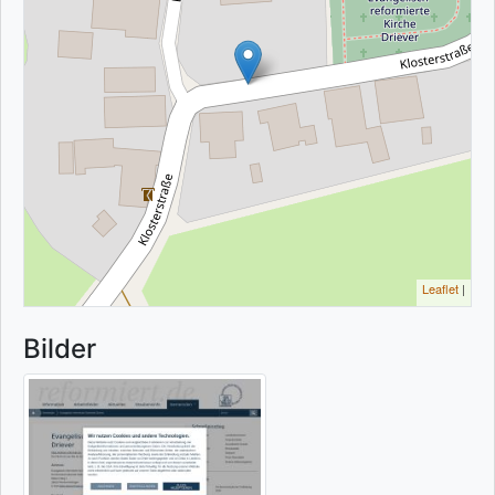
Leaflet
|
Bilder