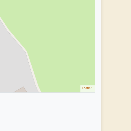
Leaflet
|