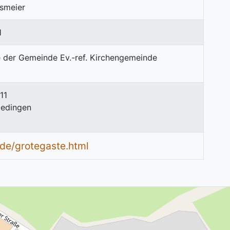
lsmeier
1
11
ledingen
de/grotegaste.html