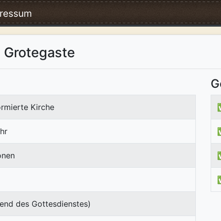
ressum
e Grotegaste
G
rmierte Kirche
hr
onen
end des Gottesdienstes)