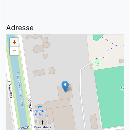
Adresse
+
−