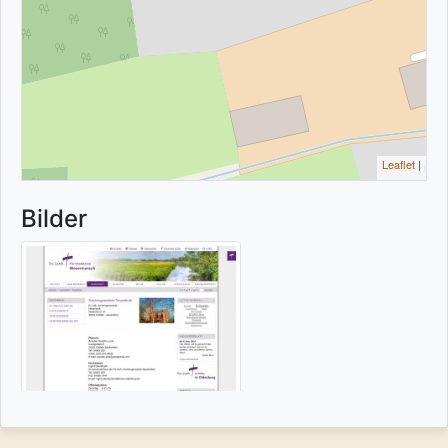
Leaflet
|
Bilder