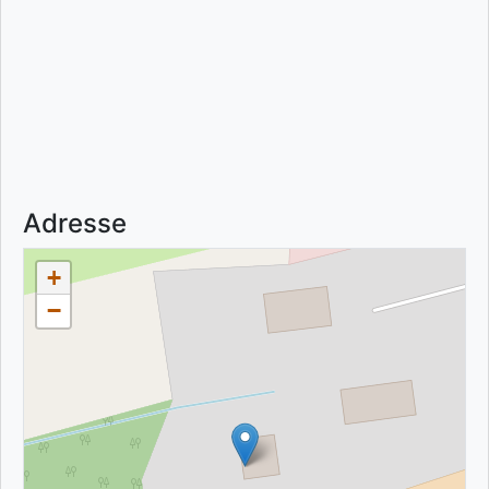
Adresse
+
−