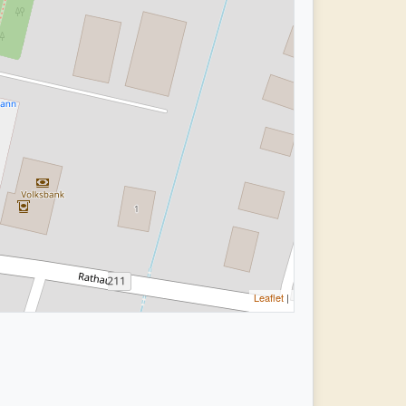
Leaflet
|