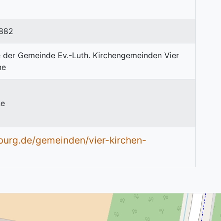
882
ne
burg.de/gemeinden/vier-kirchen-