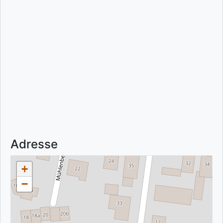
Adresse
+
−