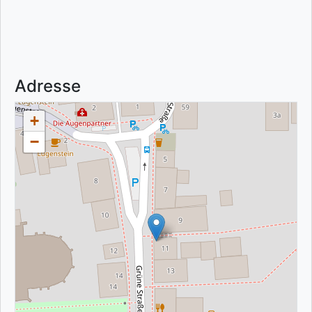
Adresse
+
−