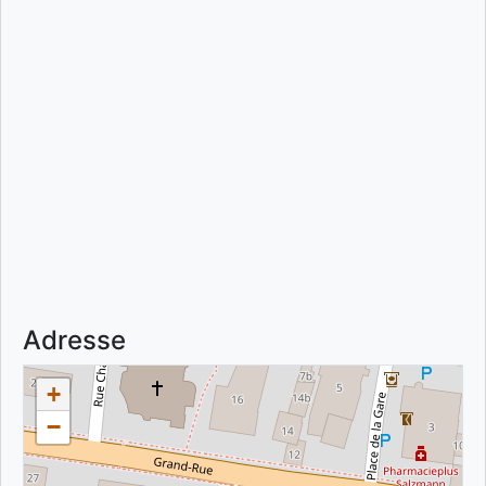
Adresse
+
−