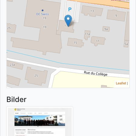
Leaflet
|
Bilder