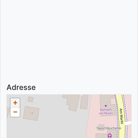
Adresse
+
−