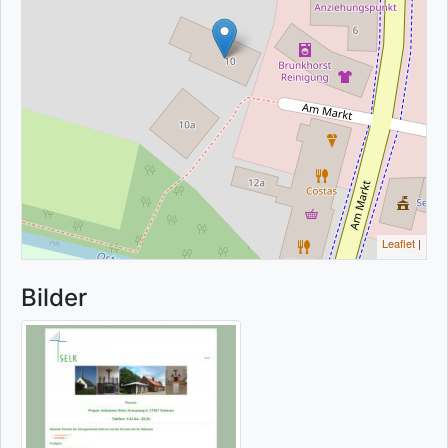
Leaflet
|
Bilder