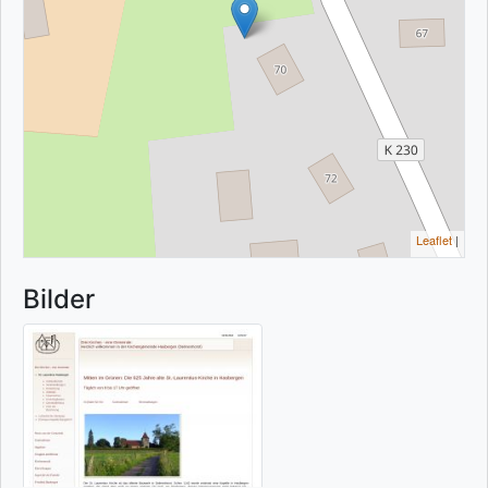
Leaflet
|
Bilder