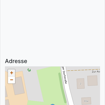
Adresse
+
−