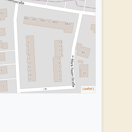
Leaflet
|