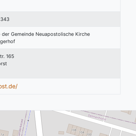
5343
r. 165
rst
ost.de/