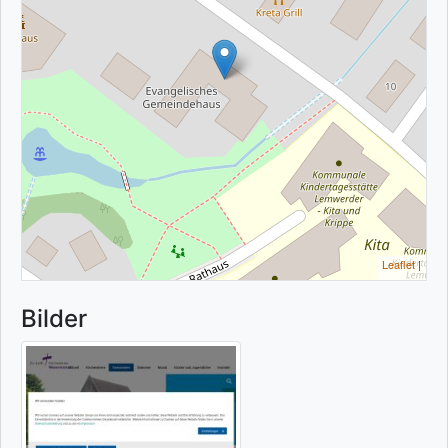
Leaflet
|
Bilder