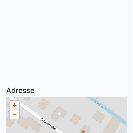
Adresse
+
−