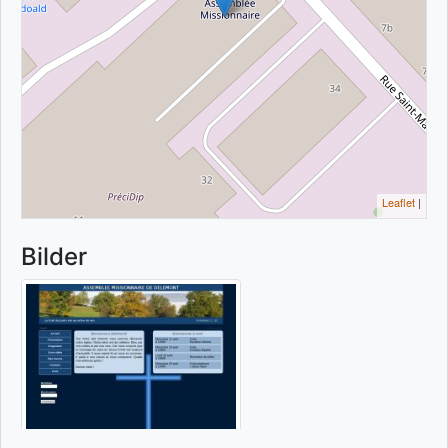
Leaflet
|
Bilder