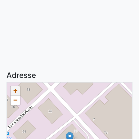
Adresse
+
−