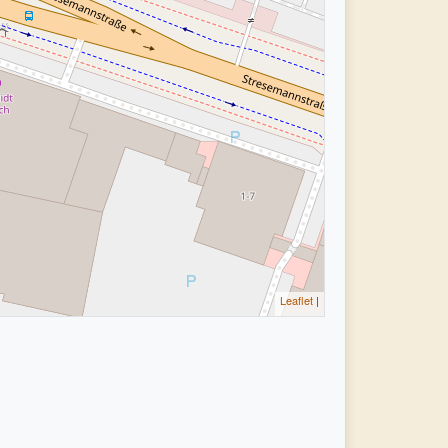
Leaflet
|