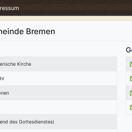
ressum
emeinde Bremen
G
erische Kirche
hr
onen
end des Gottesdienstes)