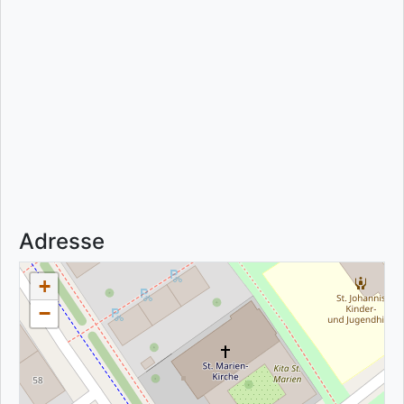
Adresse
+
−