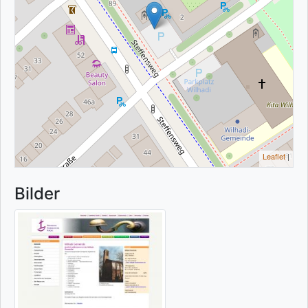
Leaflet
|
Bilder