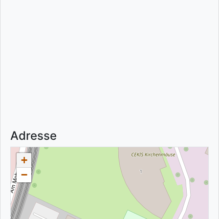
Adresse
+
−