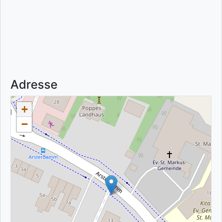
Adresse
+
−