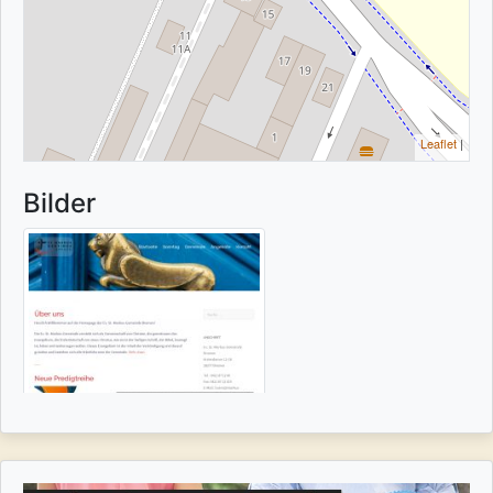
Leaflet
|
Bilder