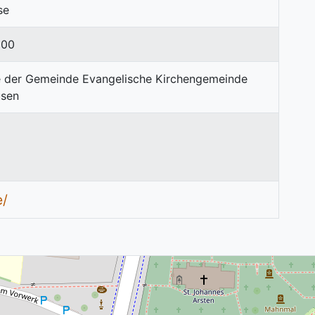
se
 00
e/