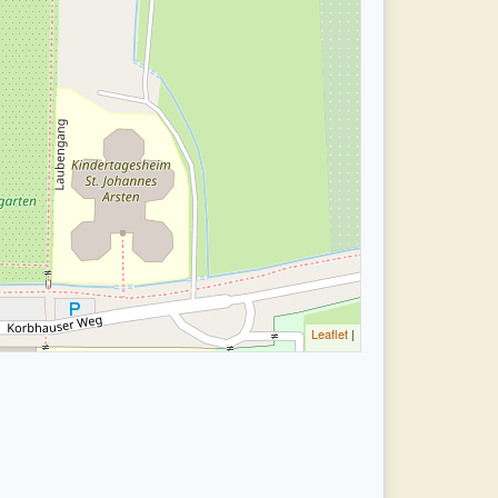
Leaflet
|