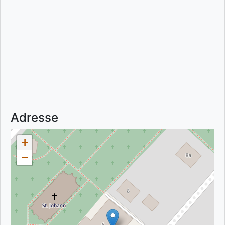
Adresse
+
−