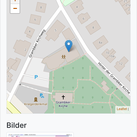
−
Leaflet
|
Bilder