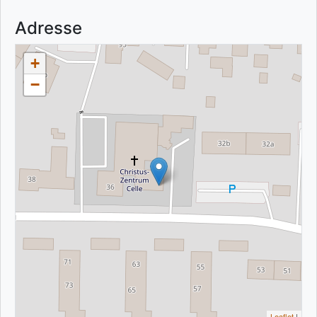
Adresse
+
−
Leaflet
|