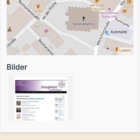
Leaflet
|
Bilder