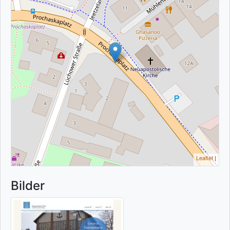
Leaflet
|
Bilder