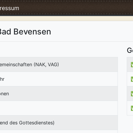
ressum
 Bad Bevensen
G
emeinschaften (NAK, VAG)
hr
onen
end des Gottesdienstes)