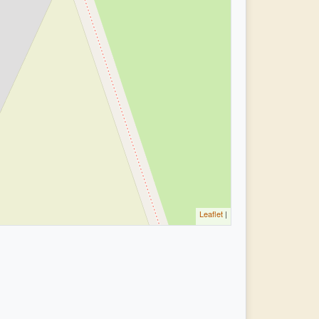
Leaflet
|