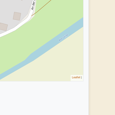
Leaflet
|