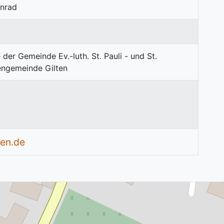
onrad
ten.de