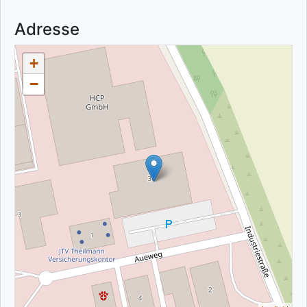
Adresse
+
−