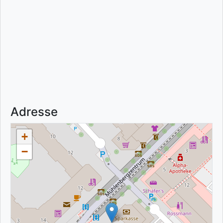
Adresse
+
−