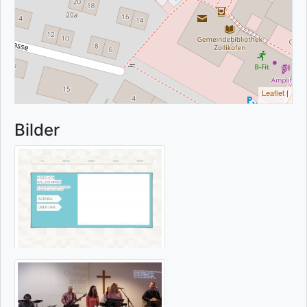
Leaflet
|
Bilder