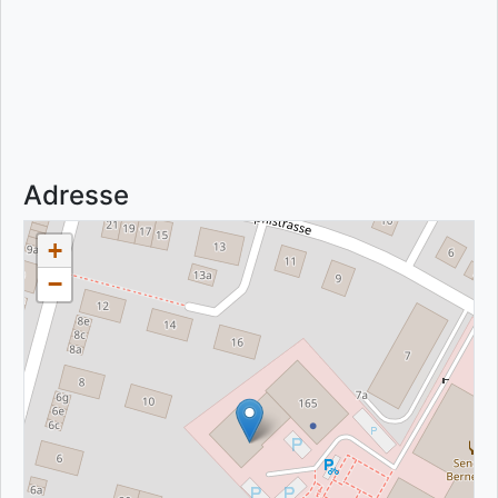
Adresse
+
−