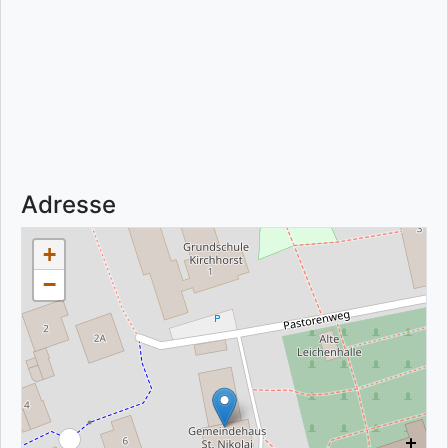
Adresse
+
−