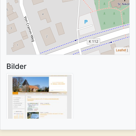
Leaflet
|
Bilder