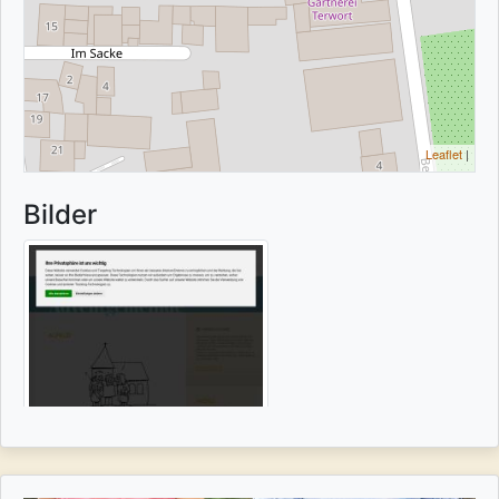
Leaflet
|
Bilder