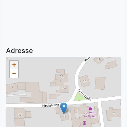
Adresse
+
−