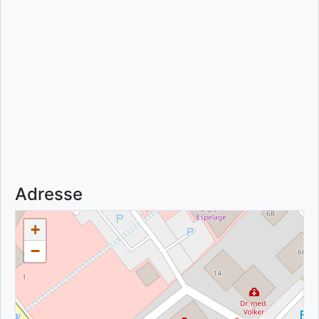
Adresse
+
−