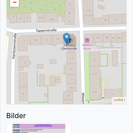
−
Leaflet
|
Bilder