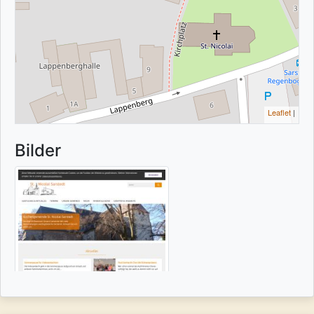
Leaflet
|
Bilder