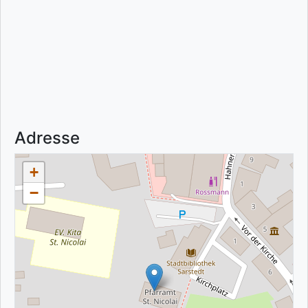
Adresse
+
−