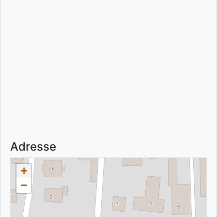
Adresse
+
−