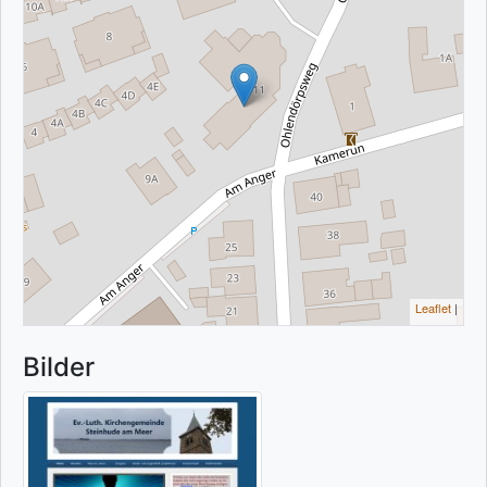
Leaflet
|
Bilder