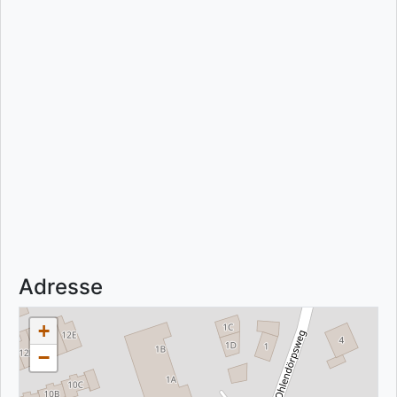
Adresse
+
−