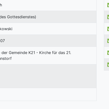
ch
des Gottesdienstes)
ukowski
807