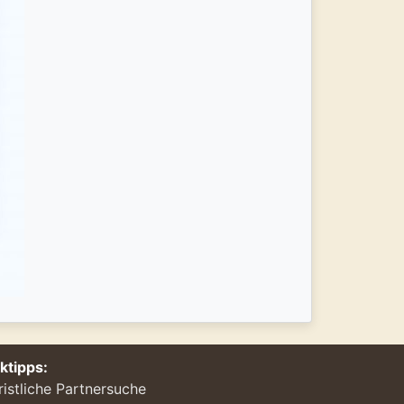
nktipps:
ristliche Partnersuche