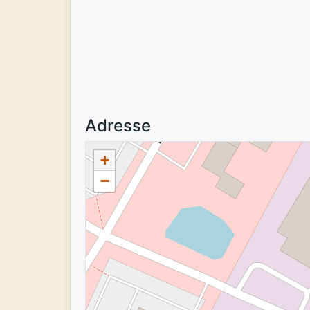
Adresse
+
−