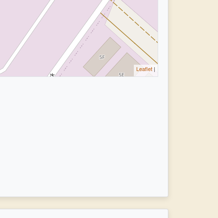
Leaflet
|