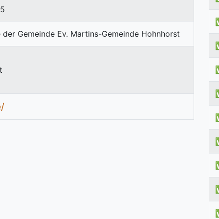
35
t
/