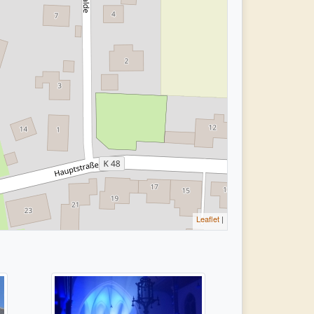
Leaflet
|