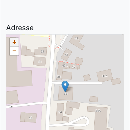
Adresse
+
−